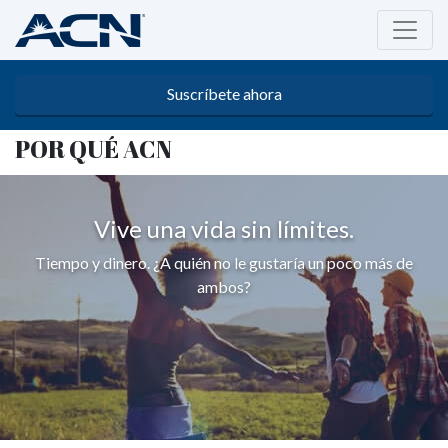
Suscríbete ahora
POR QUÉ ACN
Vive una vida sin límites.
Tiempo y dinero. ¿A quién no le gustaría un poco más de
ambos?