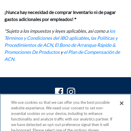
¡Nunca hay necesidad de comprar inventario ni de pagar
gastos adicionales por empleados! *
*Sujeto a los impuestos y leyes aplicables, así como a
los
Términos y Condiciones del IBO aplicables
,
las Políticas y
Procedimientos de ACN
,
El Bono de Arranque Rápido &
Promociones De Productos
y
el Plan de Compensación de
ACN.
We use cookies so that we can offer you the best possible
ACN es un miembro orgulloso de la
Direct Selling
website experience. We need your consent to set non-
Association
essential cookies on your device, including to enhance
y signatario del
DSA Code of Ethics
functionality and analyze traffic with our analytics partner. If
we have detected an opt-out preference signal then it will
be honored. Please select one of the options shown.